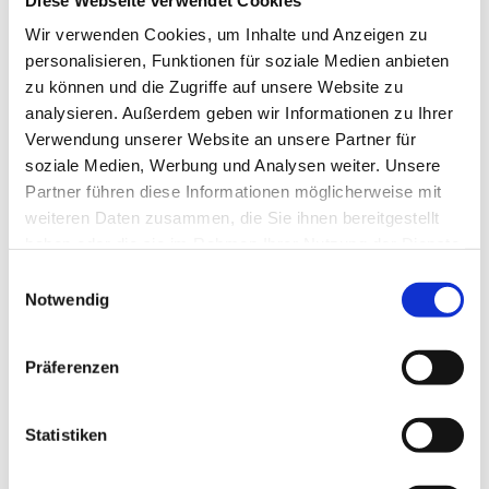
Wir verwenden Cookies, um Inhalte und Anzeigen zu
Verantwortlich: Dirk Krämer
personalisieren, Funktionen für soziale Medien anbieten
USt.-ID: folgt
zu können und die Zugriffe auf unsere Website zu
analysieren. Außerdem geben wir Informationen zu Ihrer
Rechtlicher Hinweis:
Die EU hat ein OnlineVerfahren
Verwendung unserer Website an unsere Partner für
zur Beilegung von Streitigkeiten zwischen
soziale Medien, Werbung und Analysen weiter. Unsere
Unternehmern und Verbrauchern geschaffen.
Partner führen diese Informationen möglicherweise mit
Informationen dazu finden Sie unter
weiteren Daten zusammen, die Sie ihnen bereitgestellt
https://ec.europa.eu/consumers/odr/
haben oder die sie im Rahmen Ihrer Nutzung der Dienste
gesammelt haben.
Einwilligungsauswahl
Dirk Krämer Maler und Glaserbetrieb beteiligt sich nicht
Notwendig
an einem Streitbeilegungsverfahren vor einer
Verbraucherschlichtungsstelle.
Präferenzen
Bildnachweis
Statistiken
oatawa #285110178 Adobe Stock
U. J. Alexander #137580999 Adobe Stock