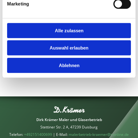
Marketing
Vesna #345415511 Adobe Stock
noprati #198156100 Adobe Stock
New Africa #437913277 Adobe Stock
sveta #310405765 Adobe Stock
Alle zulassen
Stefan Körber #22034439 Adobe Stock
Auswahl erlauben
Umsetzung
Heise Homepages |
Homepage erstellen lassen
Ablehnen
Heise RegioConcept |
Online Marketing Agentur
Dirk Krämer Maler und Glaserbetrieb
Stettiner Str. 2 A, 47239 Duisburg
Telefon:
+492151400699
| E-Mail:
malerbetrieb-kraemer@t-online.de